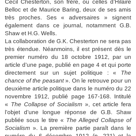
Cecil Chesterton, son frère, ou celles d’Hilaire
Belloc et de Maurice Baring, deux de ses amis
très proches. Ses « adversaires » signent
également dans ce journal, notamment G.B.
Shaw et H.G. Wells.
La collaboration de G.K. Chesterton ne sera pas
très étendue. Néanmoins, il est présent dès le
premier numéro du 18 octobre 1912, par un
article d’une page, publié en page 4 et qui porte
directement sur un sujet politique : «
The
chance of the peasant
». On le retrouve pour un
deuxième article politique dans le numéro du 22
novembre 1912, publié page 167-168. Intitulé
«
The Collapse of Socialism
», cet article fera
l’objet d’une longue réponse de G.B. Shaw
publiée sous le titre «
The Alleged Collapse of
Socialism
». La première partie paraît dans le
numéro du 6 décembre 1912 (p. 231) et la