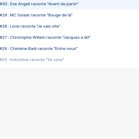
#30 : Eve Angeli raconte "Avant de partir"
#29 : MC Solaar raconte "Bouge de là"
28 : Lorie raconte "Je vais vite"
#27 : Christophe Willem raconte "Jacques a dit"
#26 : Chimène Badi raconte "Entre nous"
#25 : Indochine raconte "3e sexe"
#24 : Zaho raconte "C'est chelou"
#23 : Patrick Bruel raconte "Au café des délices"
#22 : Kyo raconte "Le chemin"
#21 : Nolwenn Leroy raconte "Cassé"
#20 : Patrick Hernandez raconte "Born to be alive"
#19 : Lorie raconte "Près de moi"
#18 : Michael Jones raconte "A nos actes manqués" (avec Jean-Jacque