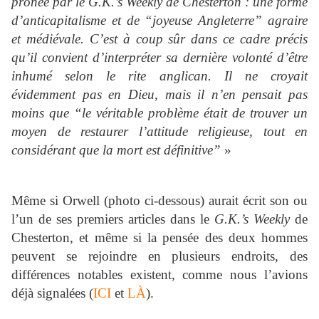
prônée par le G.K.’s Weekly de Chesterton : une forme
d’anticapitalisme et de “joyeuse Angleterre” agraire
et médiévale. C’est à coup sûr dans ce cadre précis
qu’il convient d’interpréter sa dernière volonté d’être
inhumé selon le rite anglican. Il ne croyait
évidemment pas en Dieu, mais il n’en pensait pas
moins que “le véritable problème était de trouver un
moyen de restaurer l’attitude religieuse, tout en
considérant que la mort est définitive”
»
Même si Orwell (photo ci-dessous) aurait écrit son ou
l’un de ses premiers articles dans le
G.K.’s Weekly
de
Chesterton, et même si la pensée des deux hommes
peuvent se rejoindre en plusieurs endroits, des
différences notables existent, comme nous l’avions
déjà signalées (
ICI
et
LÀ
).