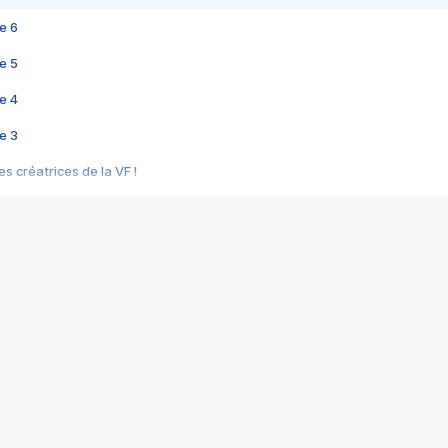
e 6
e 5
e 4
e 3
s créatrices de la VF !
e 2
e 1
e Mektoub My Love arrive enfin ! Rencontre avec Shaïn Boumedine et Sal
i : après Toni en famille
elle réalise le bouleversant Dites lui que je l'aime
ais ! Rencontre autour de Vie privée de Rebecca Zlotowski
 de Marguerite, Grave... Rencontre avec Ella Rumpf