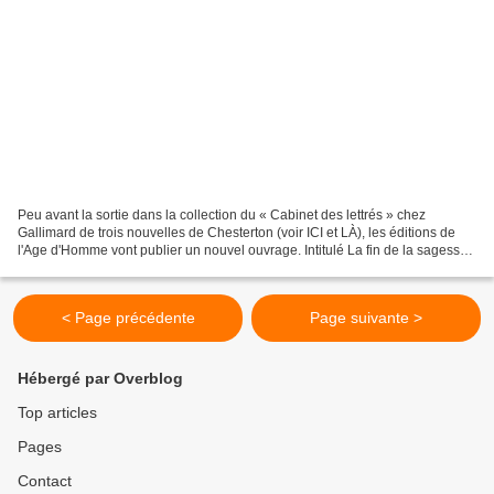
Peu avant la sortie dans la collection du « Cabinet des lettrés » chez
Gallimard de trois nouvelles de Chesterton (voir ICI et LÀ), les éditions de
l'Age d'Homme vont publier un nouvel ouvrage. Intitulé La fin de la sagesse
et autres contes extravangants,...
< Page précédente
Page suivante >
Hébergé par Overblog
Top articles
Pages
Contact