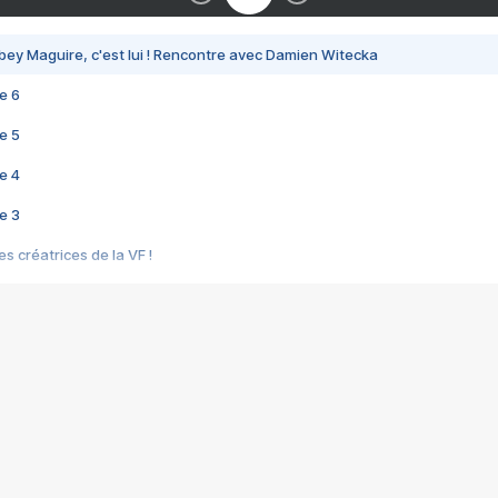
bey Maguire, c'est lui ! Rencontre avec Damien Witecka
e 6
e 5
e 4
e 3
s créatrices de la VF !
e 2
e 1
e Mektoub My Love arrive enfin ! Rencontre avec Shaïn Boumedine et Sal
i : après Toni en famille
elle réalise le bouleversant Dites lui que je l'aime
ais ! Rencontre autour de Vie privée de Rebecca Zlotowski