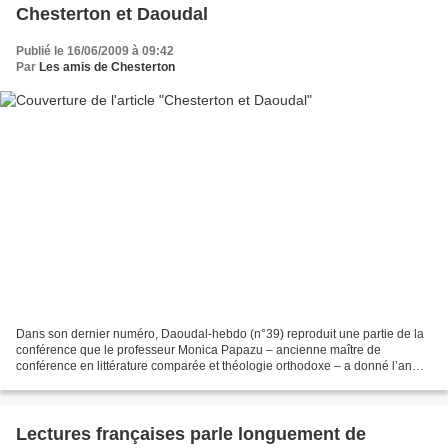
Chesterton et Daoudal
Publié le 16/06/2009 à 09:42
Par
Les amis de Chesterton
Dans son dernier numéro, Daoudal-hebdo (n°39) reproduit une partie de la
conférence que le professeur Monica Papazu – ancienne maître de
conférence en littérature comparée et théologie orthodoxe – a donné l’an
dernier à l’Université d’été du Centre Charlier....
Lectures françaises parle longuement de