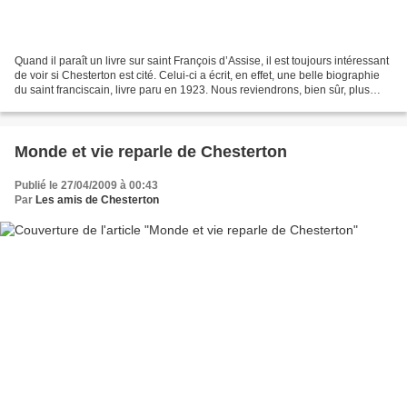
Quand il paraît un livre sur saint François d’Assise, il est toujours intéressant
de voir si Chesterton est cité. Celui-ci a écrit, en effet, une belle biographie
du saint franciscain, livre paru en 1923. Nous reviendrons, bien sûr, plus
longuement sur...
Monde et vie reparle de Chesterton
Publié le 27/04/2009 à 00:43
Par
Les amis de Chesterton