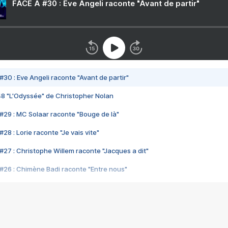
FACE A #30 : Eve Angeli raconte "Avant de partir"
#30 : Eve Angeli raconte "Avant de partir"
48 "L'Odyssée" de Christopher Nolan
#29 : MC Solaar raconte "Bouge de là"
28 : Lorie raconte "Je vais vite"
#27 : Christophe Willem raconte "Jacques a dit"
#26 : Chimène Badi raconte "Entre nous"
#25 : Indochine raconte "3e sexe"
#24 : Zaho raconte "C'est chelou"
#23 : Patrick Bruel raconte "Au café des délices"