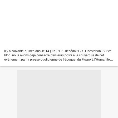
Il y a soixante-quinze ans, le 14 juin 1936, décédait G.K. Chesterton. Sur ce
blog, nous avons déjà consacré plusieurs posts à la couverture de cet
événement par la presse quotidienne de l’époque, du Figaro à l’Humanité
en passant par La Croix . Voici...