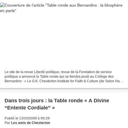
Le site de la revue Liberté politique, revue de la Fondation de service
politique a annoncé la Table ronde qui se tiendra jeudi au Collège des
Bernardins : « Le G.K. Chesterton Institute for Faith & Culture (de Seton Hall
University – USA) organise une...
Dans trois jours : la Table ronde « A Divine
“Entente Cordiale” »
Publié le 13/10/2009 à 09:29
Par
Les amis de Chesterton