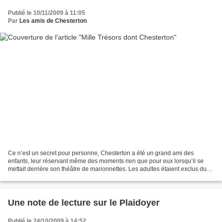
Publié le 10/11/2009 à 11:05
Par
Les amis de Chesterton
Ce n’est un secret pour personne, Chesterton a été un grand ami des
enfants, leur réservant même des moments rien que pour eux lorsqu’il se
mettait derrière son théâtre de marionnettes. Les adultes étaient exclus du
spectacle. Dans ce sens, j’aimerais...
Une note de lecture sur le Plaidoyer
Publié le 24/10/2009 à 14:52