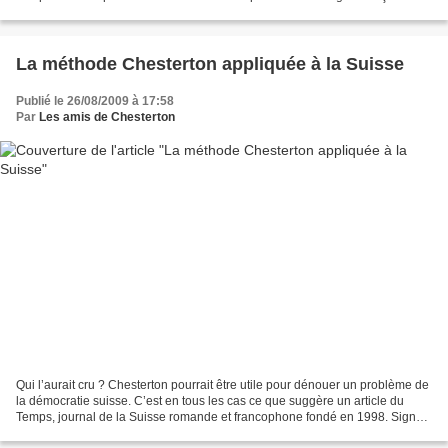
cet essai de réflexions...
La méthode Chesterton appliquée à la Suisse
Publié le 26/08/2009 à 17:58
Par
Les amis de Chesterton
Qui l’aurait cru ? Chesterton pourrait être utile pour dénouer un problème de
la démocratie suisse. C’est en tous les cas ce que suggère un article du
Temps, journal de la Suisse romande et francophone fondé en 1998. Signé
Joëlle Kuntz (photo), cet article,...