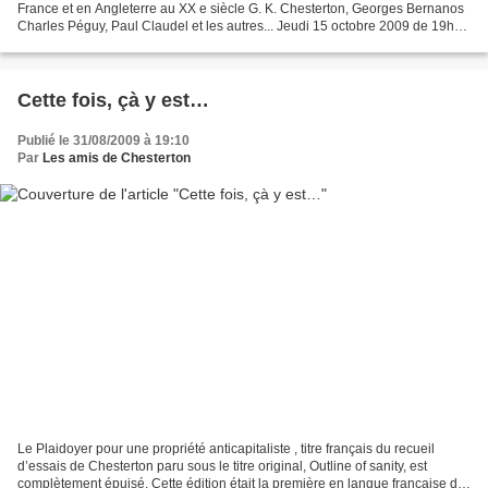
France et en Angleterre au XX e siècle G. K. Chesterton, Georges Bernanos
Charles Péguy, Paul Claudel et les autres... Jeudi 15 octobre 2009 de 19h30
à 21h30 au Collège des Bernardins,...
Cette fois, çà y est…
Publié le 31/08/2009 à 19:10
Par
Les amis de Chesterton
Le Plaidoyer pour une propriété anticapitaliste , titre français du recueil
d’essais de Chesterton paru sous le titre original, Outline of sanity, est
complètement épuisé. Cette édition était la première en langue française de